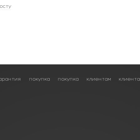
осту
арантия
покупка
покупка
клиентам
клиент