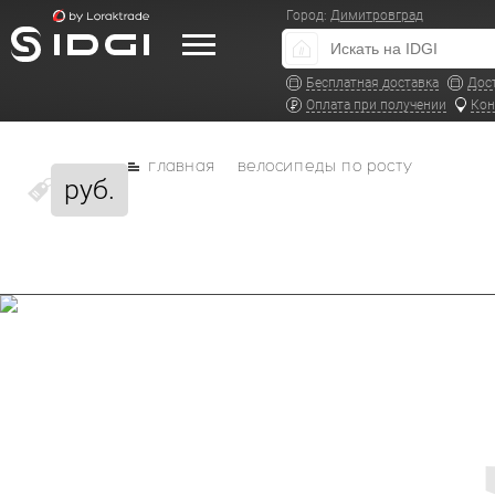
Город:
Димитровград
Бесплатная доставка
Дос
Оплата при получении
Кон
главная
велосипеды по росту
руб.