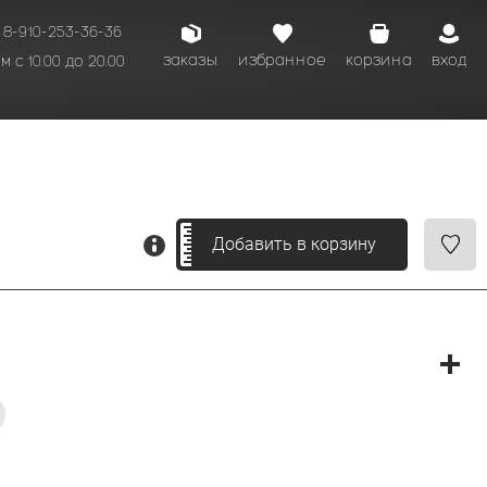
8-910-253-36-36
заказы
избранное
корзина
вход
 с 10.00 до 20.00
кому времени.
Добавить в корзину