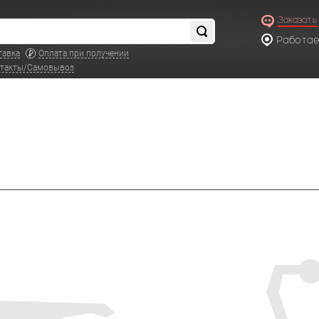
Заказать
Работаем
по московс
тавка
Оплата при получении
такты/Самовывоз