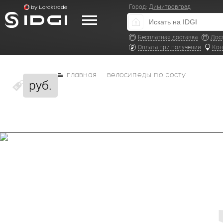
Город:
Димитровград
Бесплатная доставка
Дос
Оплата при получении
Кон
главная
велосипеды по росту
руб.