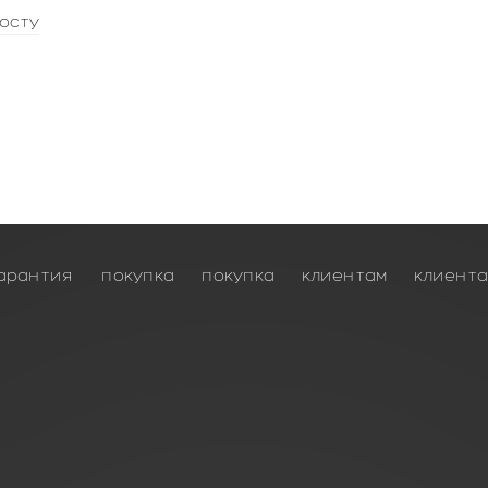
осту
арантия
покупка
покупка
клиентам
клиент