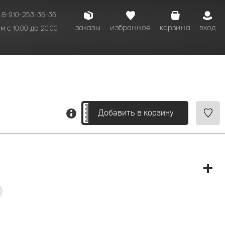
8-910-253-36-36
заказы
избранное
корзина
вход
 с 10.00 до 20.00
кому времени.
Добавить в корзину