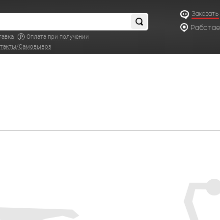
Заказать
Работаем
по московс
тавка
Оплата при получении
такты/Самовывоз