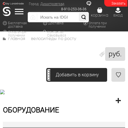
Заказать
Город:
Димитровград
8-910-253-36-36
корзина
вход
Бесплатная
Доставка
Оплата при
доставка
получении
Оплата при
Контакты/
получении
Самовывоз
главная
велосипеды по росту
руб.
Добавить в корзину
ОБОРУДОВАНИЕ