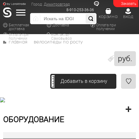
Заказать
Город:
Димитровград
8-910-253-36-36
корзина
вход
Бесплатная
Доставка
Оплата при
доставка
получении
Оплата при
Контакты/
получении
Самовывоз
главная
велосипеды по росту
руб.
Добавить в корзину
ОБОРУДОВАНИЕ