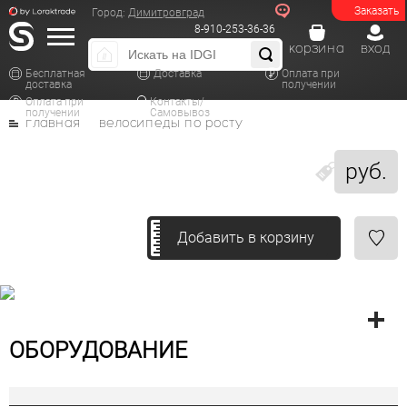
Заказать
Город:
Димитровград
8-910-253-36-36
корзина
вход
Бесплатная
Доставка
Оплата при
доставка
получении
Оплата при
Контакты/
получении
Самовывоз
главная
велосипеды по росту
руб.
Добавить в корзину
ОБОРУДОВАНИЕ