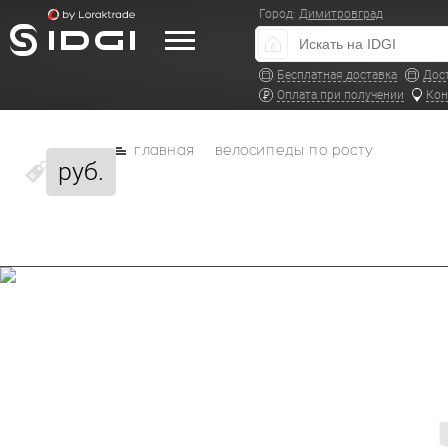
Город:
Димитровград
Бесплатная доставка
Дос
Оплата при получении
Кон
главная
велосипеды по росту
руб.