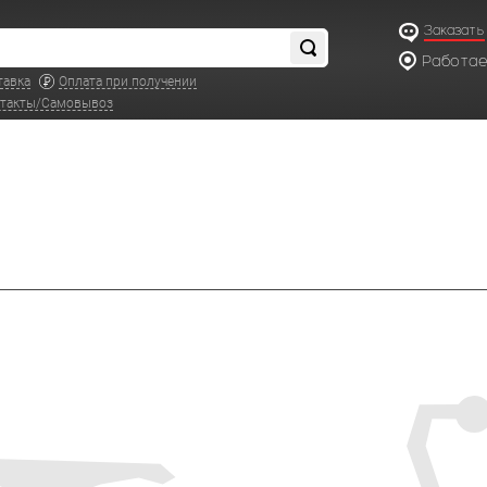
Заказать
Работаем
по московс
тавка
Оплата при получении
такты/Самовывоз