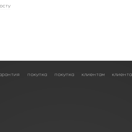
осту
арантия
покупка
покупка
клиентам
клиент