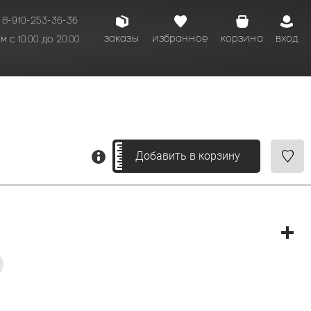
8-910-253-36-36
заказы
избранное
корзина
вход
 с 10.00 до 20.00
кому времени.
Добавить в корзину