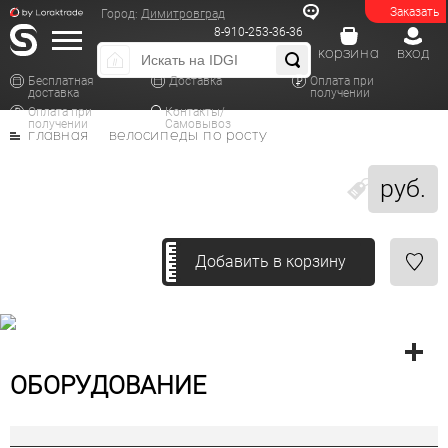
Заказать
Город:
Димитровград
8-910-253-36-36
корзина
вход
Бесплатная
Доставка
Оплата при
доставка
получении
Оплата при
Контакты/
получении
Самовывоз
главная
велосипеды по росту
руб.
Добавить в корзину
ОБОРУДОВАНИЕ