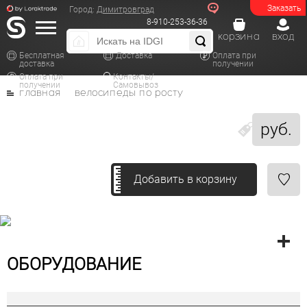
Заказать
Город:
Димитровград
8-910-253-36-36
корзина
вход
Бесплатная
Доставка
Оплата при
доставка
получении
Оплата при
Контакты/
получении
Самовывоз
главная
велосипеды по росту
руб.
Добавить в корзину
ОБОРУДОВАНИЕ