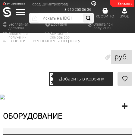
Заказать
Город:
Димитровград
8-910-253-36-36
корзина
вход
Бесплатная
Доставка
Оплата при
доставка
получении
Оплата при
Контакты/
получении
Самовывоз
главная
велосипеды по росту
руб.
Добавить в корзину
ОБОРУДОВАНИЕ