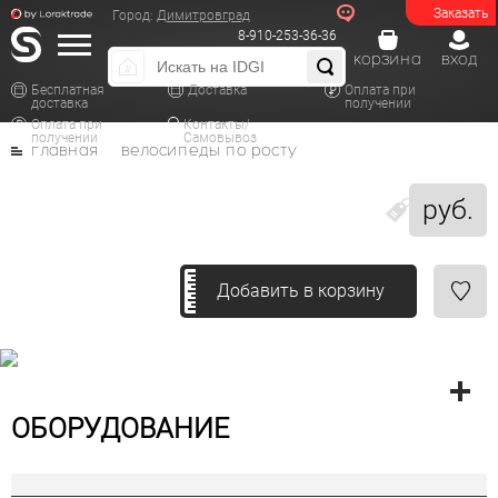
Заказать
Город:
Димитровград
8-910-253-36-36
корзина
вход
Бесплатная
Доставка
Оплата при
доставка
получении
Оплата при
Контакты/
получении
Самовывоз
главная
велосипеды по росту
руб.
Добавить в корзину
ОБОРУДОВАНИЕ