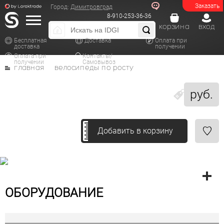
Заказать
Город:
Димитровград
8-910-253-36-36
корзина
вход
Бесплатная
Доставка
Оплата при
доставка
получении
Оплата при
Контакты/
получении
Самовывоз
главная
велосипеды по росту
руб.
Добавить в корзину
ОБОРУДОВАНИЕ