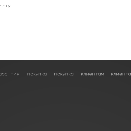
осту
арантия
покупка
покупка
клиентам
клиент