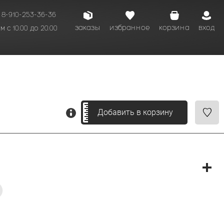
8-910-253-36-36
заказы
избранное
корзина
вход
 с 10.00 до 20.00
кому времени.
Добавить в корзину