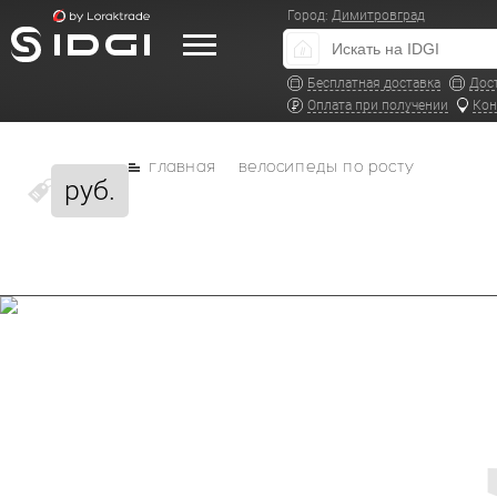
Город:
Димитровград
Бесплатная доставка
Дос
Оплата при получении
Кон
главная
велосипеды по росту
руб.