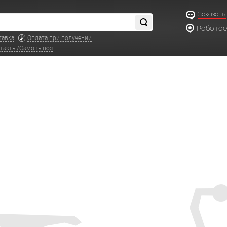
Заказать
Работаем
по московс
тавка
Оплата при получении
такты/Самовывоз