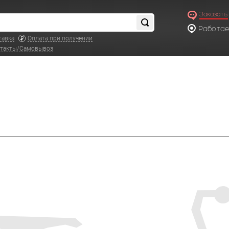
Заказать
Работаем
по московс
тавка
Оплата при получении
такты/Самовывоз