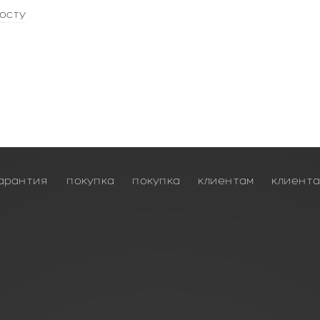
осту
арантия
покупка
покупка
клиентам
клиент