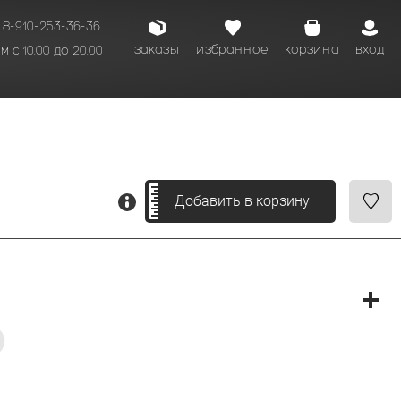
8-910-253-36-36
заказы
избранное
корзина
вход
 с 10.00 до 20.00
кому времени.
Добавить в корзину