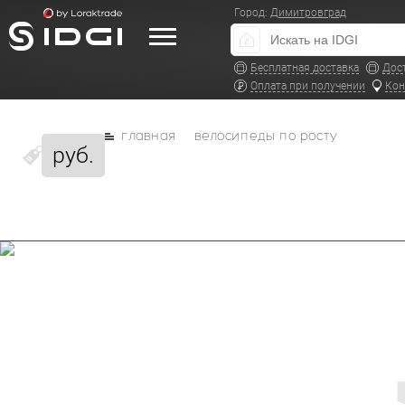
Город:
Димитровград
Бесплатная доставка
Дос
Оплата при получении
Кон
главная
велосипеды по росту
руб.