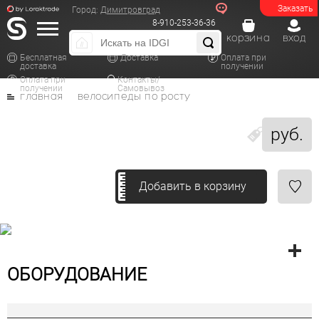
Заказать
Город:
Димитровград
8-910-253-36-36
корзина
вход
Бесплатная
Доставка
Оплата при
доставка
получении
Оплата при
Контакты/
получении
Самовывоз
главная
велосипеды по росту
руб.
Добавить в корзину
ОБОРУДОВАНИЕ