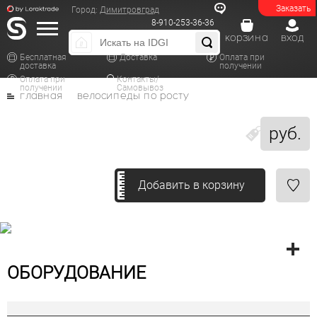
Заказать
Город:
Димитровград
8-910-253-36-36
корзина
вход
Бесплатная
Доставка
Оплата при
доставка
получении
Оплата при
Контакты/
получении
Самовывоз
главная
велосипеды по росту
руб.
Добавить в корзину
ОБОРУДОВАНИЕ