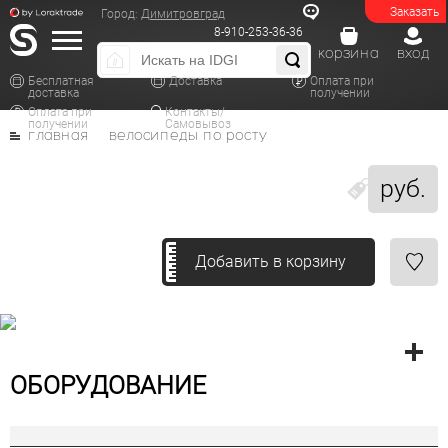
Заказать
Город:
Димитровград
8-910-253-36-36
корзина
вход
Бесплатная
Доставка
Оплата при
доставка
получении
Оплата при
Контакты/
получении
Самовывоз
главная
велосипеды по росту
руб.
Добавить в корзину
ОБОРУДОВАНИЕ