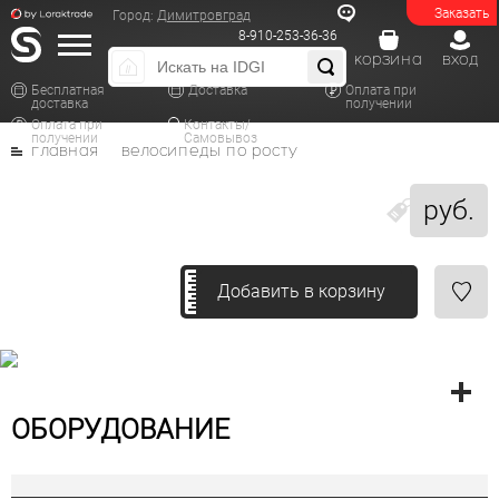
Заказать
Город:
Димитровград
8-910-253-36-36
корзина
вход
Бесплатная
Доставка
Оплата при
доставка
получении
Оплата при
Контакты/
получении
Самовывоз
главная
велосипеды по росту
руб.
Добавить в корзину
ОБОРУДОВАНИЕ