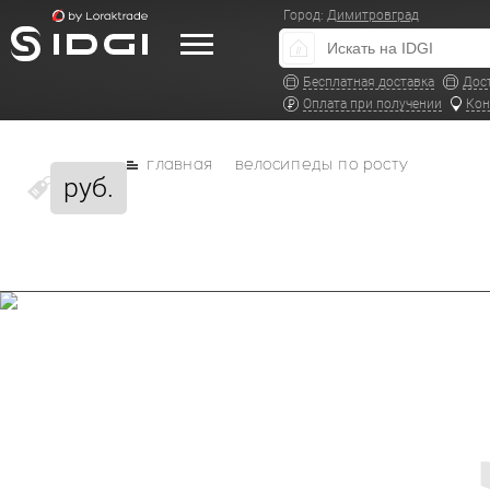
Город:
Димитровград
Бесплатная доставка
Дос
Оплата при получении
Кон
главная
велосипеды по росту
руб.