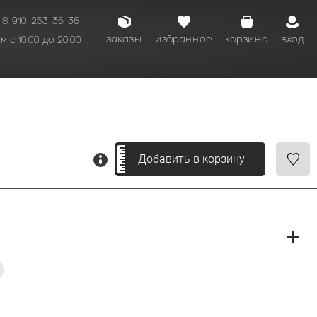
8-910-253-36-36
заказы
избранное
корзина
вход
 с 10.00 до 20.00
кому времени.
Добавить в корзину