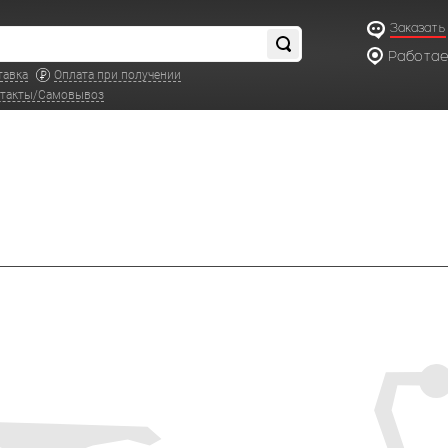
Заказать
Работаем
по московс
тавка
Оплата при получении
такты/Самовывоз