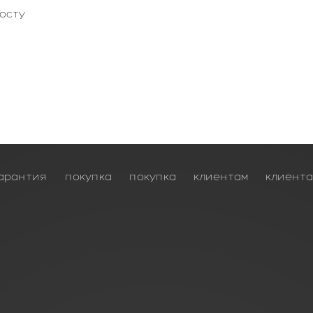
осту
арантия
покупка
покупка
клиентам
клиент