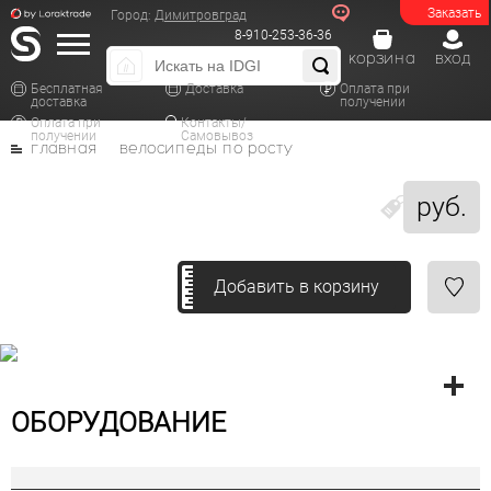
Заказать
Город:
Димитровград
8-910-253-36-36
корзина
вход
Бесплатная
Доставка
Оплата при
доставка
получении
Оплата при
Контакты/
получении
Самовывоз
главная
велосипеды по росту
руб.
Добавить в корзину
ОБОРУДОВАНИЕ