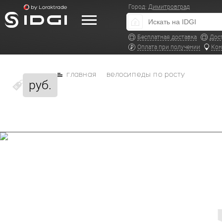
Город:
Димитровград
Бесплатная доставка
Дос
Оплата при получении
Кон
главная
велосипеды по росту
руб.