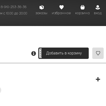
8-910-253-36-36
заказы
избранное
корзина
вход
 с 10.00 до 20.00
кому времени.
Добавить в корзину