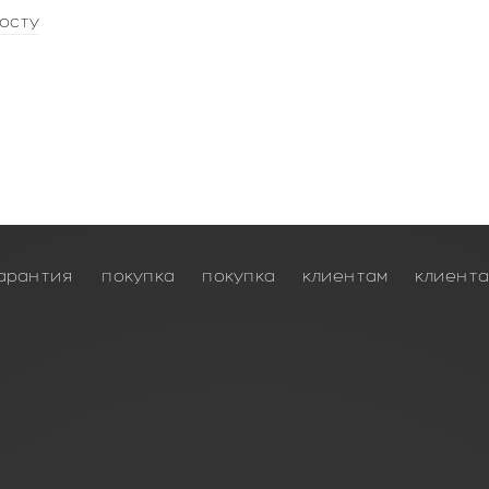
осту
арантия
покупка
покупка
клиентам
клиент