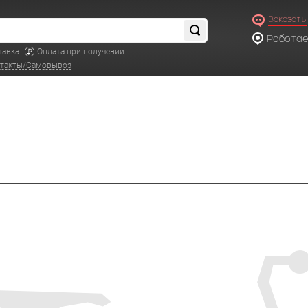
Заказать
Работаем
по московс
тавка
Оплата при получении
такты/Самовывоз