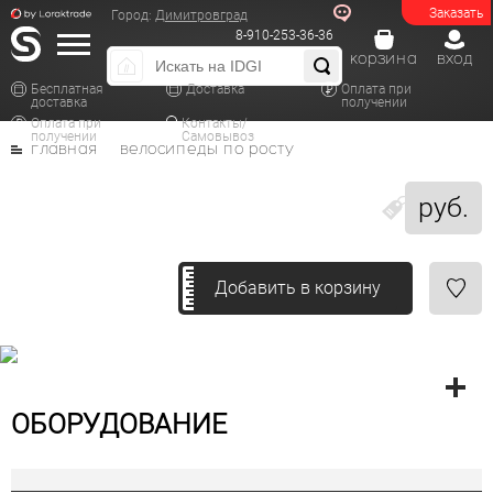
Заказать
Город:
Димитровград
8-910-253-36-36
корзина
вход
Бесплатная
Доставка
Оплата при
доставка
получении
Оплата при
Контакты/
получении
Самовывоз
главная
велосипеды по росту
руб.
Добавить в корзину
ОБОРУДОВАНИЕ