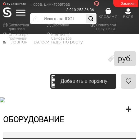
Заказать
Город:
Димитровград
8-910-253-36-36
корзина
вход
Бесплатная
Доставка
Оплата при
доставка
получении
Оплата при
Контакты/
получении
Самовывоз
главная
велосипеды по росту
руб.
Добавить в корзину
ОБОРУДОВАНИЕ