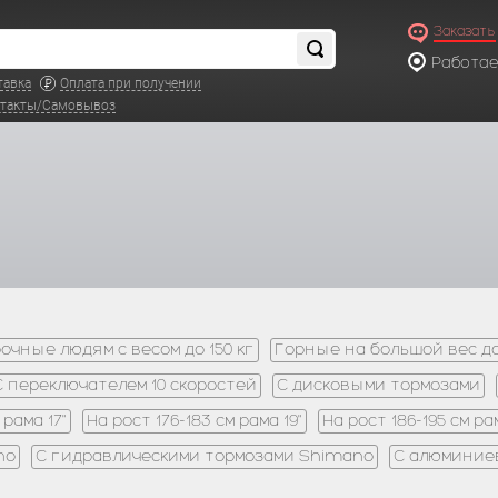
Заказать
Работаем
по московс
тавка
Оплата при получении
такты/Самовывоз
чные людям с весом до 150 кг
Горные на большой вес до
С переключателем 10 скоростей
С дисковыми тормозами
 рама 17"
На рост 176-183 см рама 19"
На рост 186-195 см ра
no
С гидравлическими тормозами Shimano
С алюминие