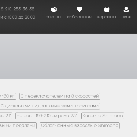
8-910-253-36-36
заказы
избранное
корзина
вход
 с 10.00 до 20.00
кому времени.
 130 кг
С переключателем на 8 скоростей
С дисковыми гидравлическими тормозами
ма 21"
На рост 196-210 см рама 23"
Кассета Shimano
выми педалями
Облегчённые взрослые Shimano