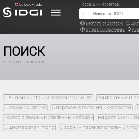
Город:
Димитровград
Бесплатная доставка
Дос
Оплата при получении
Кон
ПОИСК
меню
главная
С вилкой Suntour и колесом 27.5" и 29"
Комфортные и про
С рамой 23 дюйма
С переключателем на 7 скоростей
Колёса с двойным усиленным ободом
На рост 150-175 см
C шифтером shimano
С задним переключателем Shima