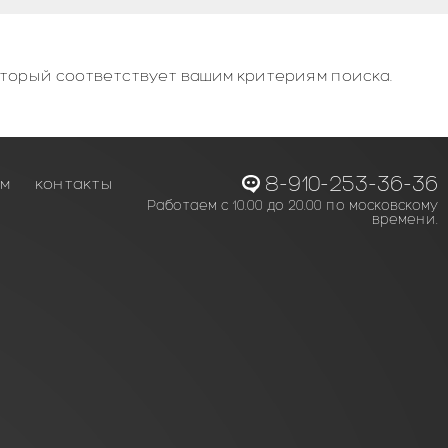
оторый соответствует вашим критериям поиска.
8-910-253-36-36
ам
контакты
Работаем с 10.00 до 20.00 по московскому
времени.