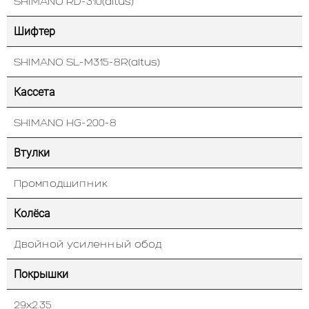
SHIMANO RD-310(altus)
Шифтер
SHIMANO SL-M315-8R(altus)
Кассета
SHIMANO HG-200-8
Втулки
Промподшипник
Колёса
Двойной усиленный обод
Покрышки
29х2.35