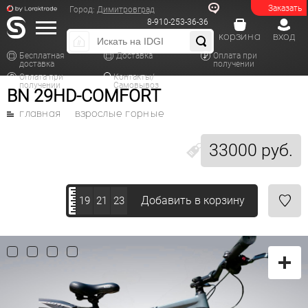
Заказать
Город:
Димитровград
8-910-253-36-36
корзина
вход
Бесплатная
Доставка
Оплата при
доставка
получении
Оплата при
Контакты/
получении
Самовывоз
BN 29HD-COMFORT
главная
взрослые горные
33000 руб.
Добавить в корзину
19
21
23