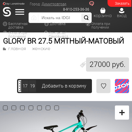
Заказать
Город:
Димитровград
8-910-253-36-36
корзина
вход
Бесплатная
Доставка
Оплата при
доставка
получении
Оплата при
Контакты/
получении
Самовывоз
GLORY BR 27.5 МЯТНЫЙ-МАТОВЫЙ
главная
женские
27000 руб.
Добавить в корзину
17
19