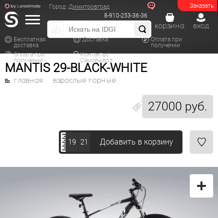
Заказать
Город:
Димитровград
8-910-253-36-36
корзина
вход
Бесплатная
Доставка
Оплата при
доставка
получении
Оплата при
Контакты/
получении
Самовывоз
MANTIS 29-BLACK-WHITE
главная
взрослые горные
27000 руб.
Добавить в корзину
19
21