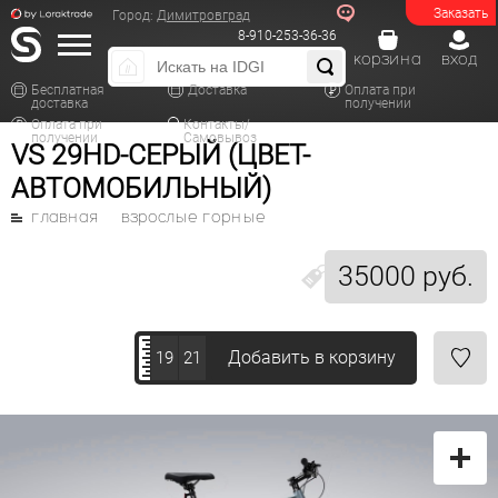
Заказать
Город:
Димитровград
8-910-253-36-36
корзина
вход
Бесплатная
Доставка
Оплата при
доставка
получении
Оплата при
Контакты/
получении
Самовывоз
VS 29HD-СЕРЫЙ (ЦВЕТ-
АВТОМОБИЛЬНЫЙ)
главная
взрослые горные
35000 руб.
Добавить в корзину
19
21