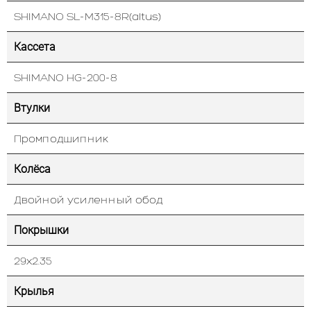
SHIMANO SL-M315-8R(altus)
Кассета
SHIMANO HG-200-8
Втулки
Промподшипник
Колёса
Двойной усиленный обод
Покрышки
29х2.35
Крылья